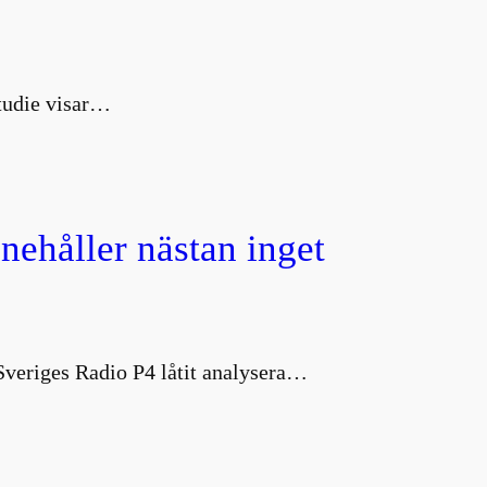
studie visar…
nnehåller nästan inget
 Sveriges Radio P4 låtit analysera…