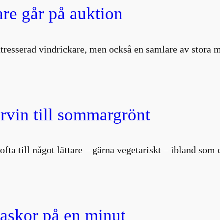
are går på auktion
intresserad vindrickare, men också en samlare av stor
vin till sommargrönt
i ofta till något lättare – gärna vegetariskt – ibland so
laskor på en minut