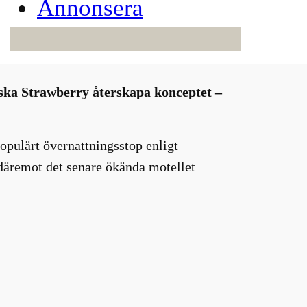
Annonsera
Nu ska Strawberry återskapa konceptet –
opulärt övernattningsstop enligt
 däremot det senare ökända motellet