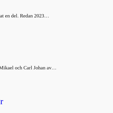
nat en del. Redan 2023…
s Mikael och Carl Johan av…
r