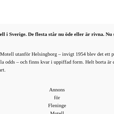
tressanta nyheter
, 
Nyhetsbrev
, 
Restaurang-bar-café
ll i Sverige. De flesta står nu öde eller är rivna. 
otell utanför Helsingborg – invigt 1954 blev det ett p
a odds – och finns kvar i uppiffad form. Helt borta är
rt.
Annons
för
Fleninge
Motell