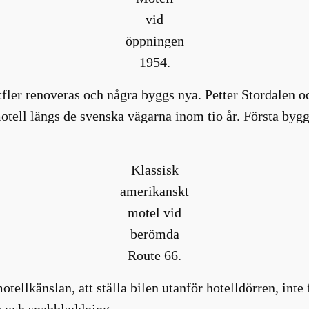
vid
öppningen
1954.
tfler renoveras och några byggs nya. Petter Stordalen 
motell längs de svenska vägarna inom tio år. Första bygg
Klassisk
amerikanskt
motel vid
berömda
Route 66.
otellkänslan, att ställa bilen utanför hotelldörren, int
er och snabbladdning.