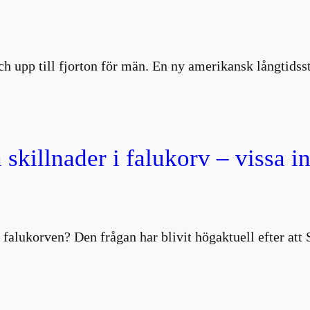
 och upp till fjorton för män. En ny amerikansk långtids
 skillnader i falukorv – vissa i
 falukorven? Den frågan har blivit högaktuell efter att