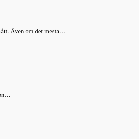
a mått. Även om det mesta…
m en…