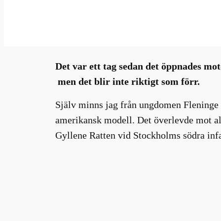
jul 1, 2025
—
Millhouse
i
In
av
Det var ett tag sedan det öppnades mote
men det blir inte riktigt som förr.
Själv minns jag från ungdomen Fleninge M
amerikansk modell. Det överlevde mot all
Gyllene Ratten vid Stockholms södra infa