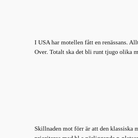
I USA har motellen fått en renässans. All
Over. Totalt ska det bli runt tjugo olika 
Skillnaden mot förr är att den klassiska m
prioriteras med bl a närliggande p-plats