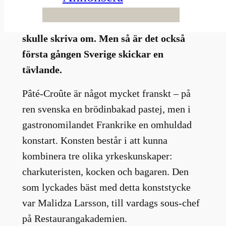
tävlingen Championnat du Monde de
Pâté-Croûte. Det hade jag aldrig trott jag
skulle skriva om. Men så är det också
första gången Sverige skickar en
tävlande.
Pâté-Croûte är något mycket franskt – på
ren svenska en brödinbakad pastej, men i
gastronomilandet Frankrike en omhuldad
konstart. Konsten består i att kunna
kombinera tre olika yrkeskunskaper:
charkuteristen, kocken och bagaren. Den
som lyckades bäst med detta konststycke
var Malidza Larsson, till vardags sous-chef
på Restaurangakademien.