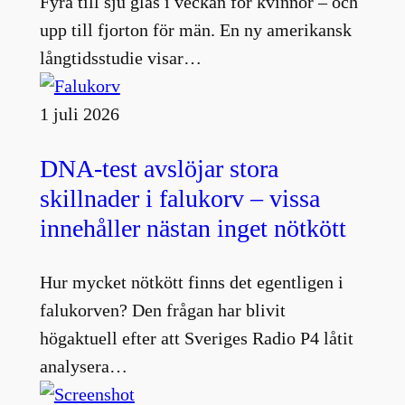
Fyra till sju glas i veckan för kvinnor – och
upp till fjorton för män. En ny amerikansk
långtidsstudie visar…
1 juli 2026
DNA-test avslöjar stora
skillnader i falukorv – vissa
innehåller nästan inget nötkött
Hur mycket nötkött finns det egentligen i
falukorven? Den frågan har blivit
högaktuell efter att Sveriges Radio P4 låtit
analysera…