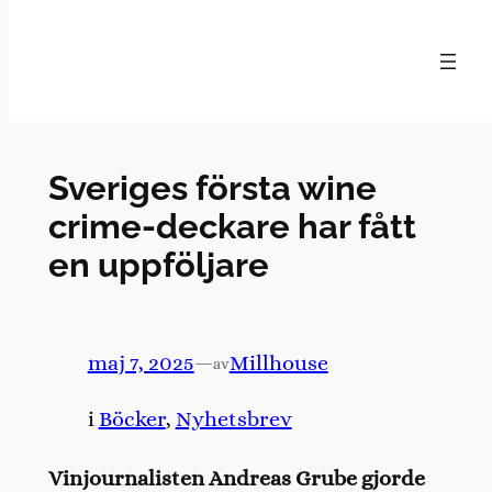
Hoppa
till
innehåll
Sveriges första wine
crime-deckare har fått
en uppföljare
maj 7, 2025
—
Millhouse
av
i
Böcker
, 
Nyhetsbrev
Vinjournalisten Andreas Grube gjorde