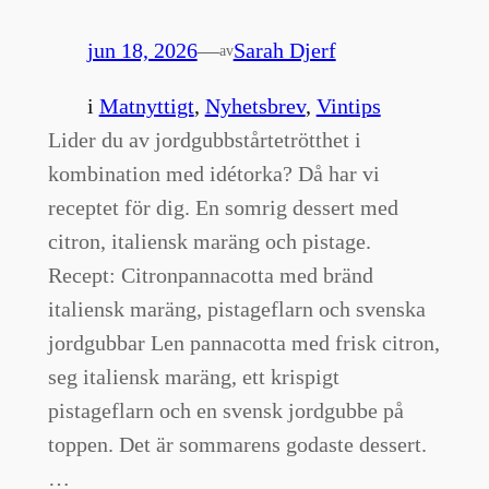
jun 18, 2026
—
Sarah Djerf
av
i
Matnyttigt
, 
Nyhetsbrev
, 
Vintips
Lider du av jordgubbstårtetrötthet i
kombination med idétorka? Då har vi
receptet för dig. En somrig dessert med
citron, italiensk maräng och pistage.
Recept: Citronpannacotta med bränd
italiensk maräng, pistageflarn och svenska
jordgubbar Len pannacotta med frisk citron,
seg italiensk maräng, ett krispigt
pistageflarn och en svensk jordgubbe på
toppen. Det är sommarens godaste dessert.
…