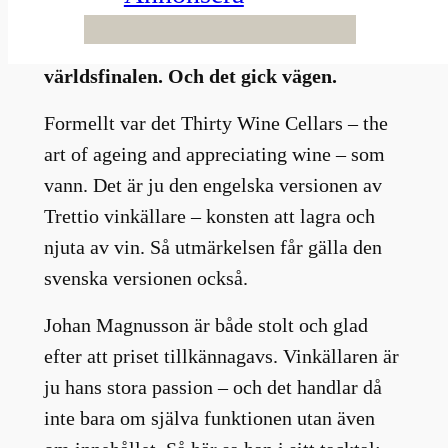
Efter att boken blivit bästa vinbok i
Sverige var förhoppningarna stora inför
världsfinalen. Och det gick vägen.
Formellt var det Thirty Wine Cellars – the
art of ageing and appreciating wine – som
vann. Det är ju den engelska versionen av
Trettio vinkällare – konsten att lagra och
njuta av vin. Så utmärkelsen får gälla den
svenska versionen också.
Johan Magnusson är både stolt och glad
efter att priset tillkännagavs. Vinkällaren är
ju hans stora passion – och det handlar då
inte bara om själva funktionen utan även