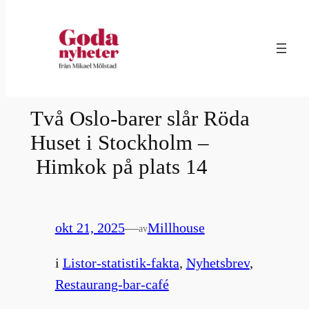
Hoppa
till
innehåll
Två Oslo-barer slår Röda
Huset i Stockholm –
Himkok på plats 14
okt 21, 2025
—
Millhouse
av
i
Listor-statistik-fakta
, 
Nyhetsbrev
, 
Restaurang-bar-café