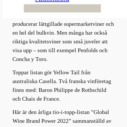
Ingen är väl direkt förvånad över att de
dominerande vinvarumärkena i världen
producerar lättgillade supermarketviner och
en hel del bulkvin. Men många har också
riktiga kvalitetsviner som små juveler att
visa upp – som till exempel Penfolds och
Concha y Toro.
Toppar listan gör Yellow Tail från
australiska Casella. Två franska vinföretag
finns med: Baron Philippe de Rothschild
och Chais de France.
Här är den årliga tio-i-topp-listan ”Global
Wine Brand Power 2022” sammanställd av