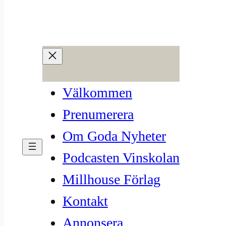
Hoppa
till
innehåll
USA och Australien
Välkommen
dominerar bland
Prenumerera
vinvärldens mäktigaste
Om Goda Nyheter
varumärken
Podcasten Vinskolan
Millhouse Förlag
jun 14, 2022
—
Millhouse
av
Kontakt
i
Nyhetsbrev
, 
Vinvärlden
Annonsera