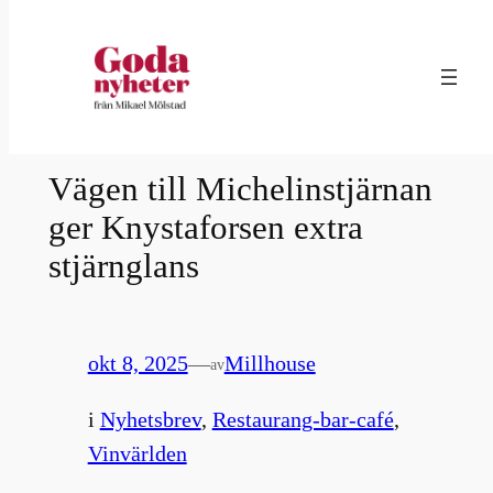
Hoppa
till
innehåll
Vägen till Michelinstjärnan
ger Knystaforsen extra
stjärnglans
okt 8, 2025
—
Millhouse
av
i
Nyhetsbrev
, 
Restaurang-bar-café
, 
Vinvärlden