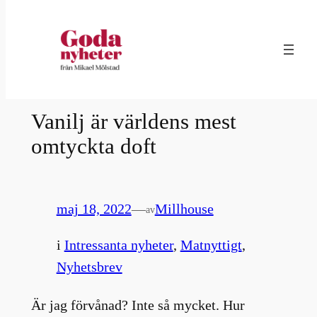
Hoppa
till
innehåll
Vanilj är världens mest
omtyckta doft
maj 18, 2022
—
Millhouse
av
i
Intressanta nyheter
, 
Matnyttigt
, 
Nyhetsbrev
Är jag förvånad? Inte så mycket. Hur