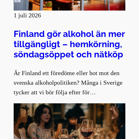
1 juli 2026
Finland gör alkohol än mer
tillgängligt – hemkörning,
söndagsöppet och nätköp
Är Finland ett föredöme eller hot mot den
svenska alkoholpolitiken? Många i Sverige
tycker att vi bör följa efter för…