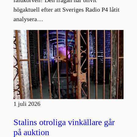
falukorven? Den frågan har blivit
högaktuell efter att Sveriges Radio P4 låtit
analysera…
1 juli 2026
Stalins otroliga vinkällare går
på auktion