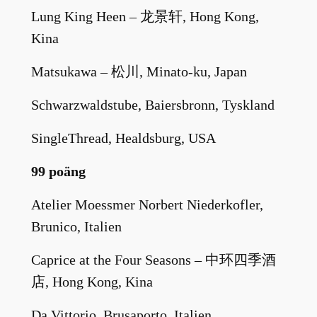
Lung King Heen – 龙景轩, Hong Kong,
Kina
Matsukawa – 松川, Minato-ku, Japan
Schwarzwaldstube, Baiersbronn, Tyskland
SingleThread, Healdsburg, USA
99 poäng
Atelier Moessmer Norbert Niederkofler,
Brunico, Italien
Caprice at the Four Seasons – 中环四季酒
店, Hong Kong, Kina
Da Vittorio, Brusaporto, Italien