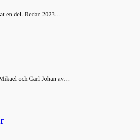
nat en del. Redan 2023…
s Mikael och Carl Johan av…
r