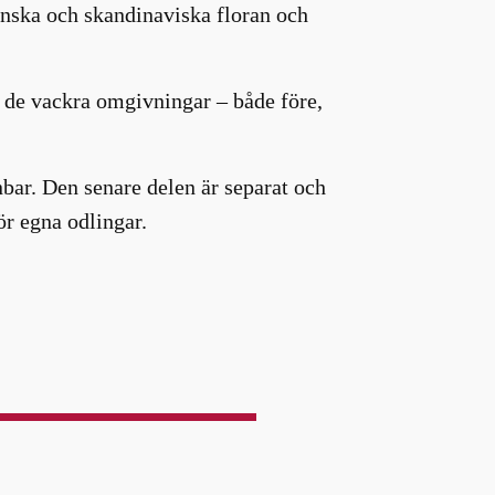
ånska och skandinaviska floran och
a de vackra omgivningar – både före,
nbar. Den senare delen är separat och
ör egna odlingar.