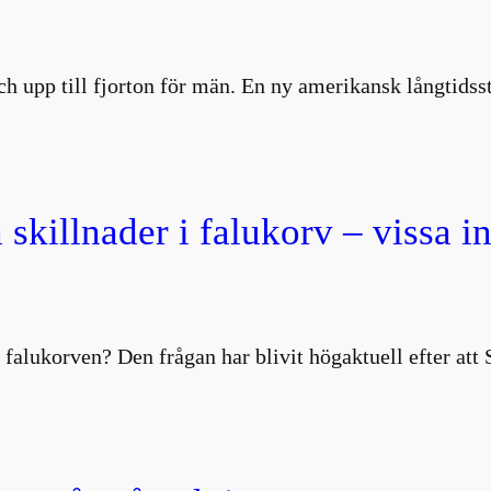
 och upp till fjorton för män. En ny amerikansk långtids
 skillnader i falukorv – vissa i
 falukorven? Den frågan har blivit högaktuell efter att