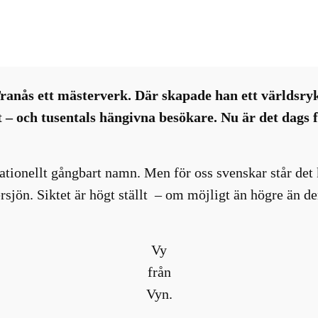
Nyhetsbrev
, 
Restaurang-bar-café
Tranås ett mästerverk. Där skapade han ett världsry
– och tusentals hängivna besökare. Nu är det dags f
ationellt gångbart namn. Men för oss svenskar står det 
ersjön. Siktet är högt ställt – om möjligt än högre än d
Vy
från
Vyn.