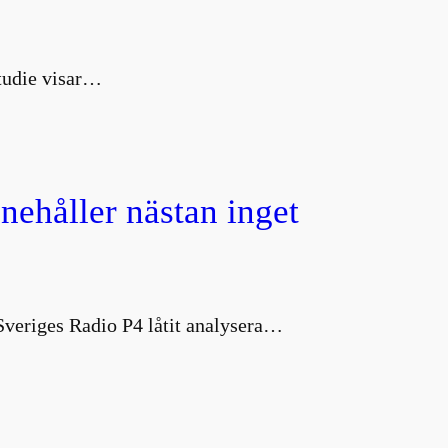
studie visar…
nnehåller nästan inget
 Sveriges Radio P4 låtit analysera…