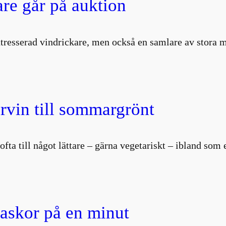
are går på auktion
intresserad vindrickare, men också en samlare av stor
vin till sommargrönt
i ofta till något lättare – gärna vegetariskt – ibland so
laskor på en minut