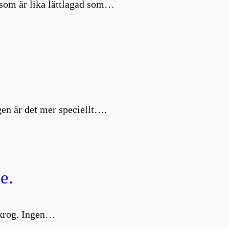
d som är lika lättlagad som…
en är det mer speciellt….
e.
g krog. Ingen…