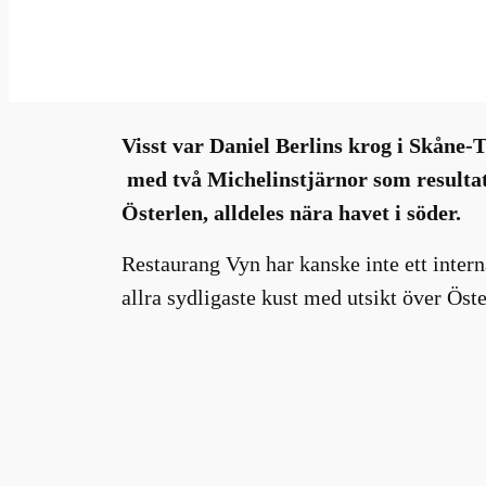
aug 29, 2023
—
Millhouse
i
av
Visst var Daniel Berlins krog i Skåne-
med två Michelinstjärnor som resultat 
Österlen, alldeles nära havet i söder.
Restaurang Vyn har kanske inte ett intern
allra sydligaste kust med utsikt över Öst