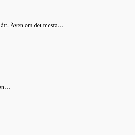
a mått. Även om det mesta…
m en…