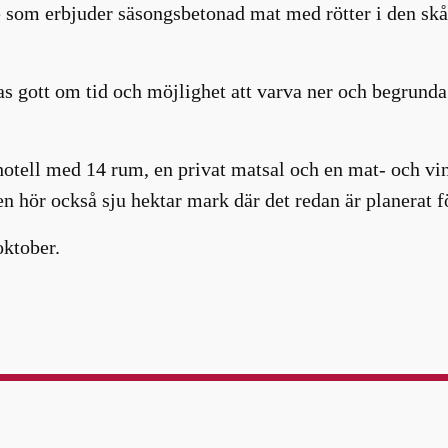
e som erbjuder säsongsbetonad mat med rötter i den sk
as gott om tid och möjlighet att varva ner och begrund
t hotell med 14 rum, en privat matsal och en mat- och vi
n hör också sju hektar mark där det redan är planerat f
oktober.