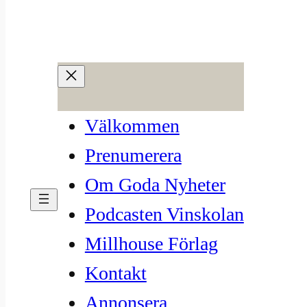
Hoppa
till
108. Mendoza
innehåll
okt 2, 2025
—
Millhouse
av
Välkommen
i
Vinregion
, 
Vinskolan
Prenumerera
Om Goda Nyheter
Podcasten Vinskolan
Millhouse Förlag
Kontakt
Annonsera