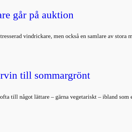
are går på auktion
intresserad vindrickare, men också en samlare av stor
vin till sommargrönt
i ofta till något lättare – gärna vegetariskt – ibland so