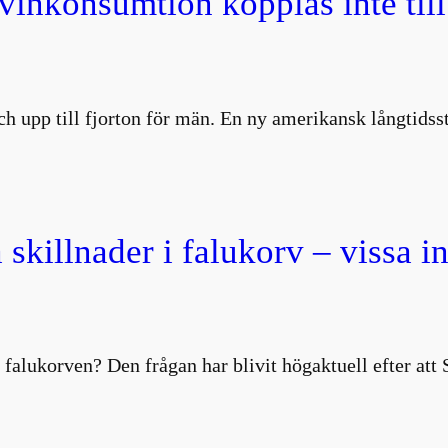
 vinkonsumtion kopplas inte till
 och upp till fjorton för män. En ny amerikansk långtids
 skillnader i falukorv – vissa i
 falukorven? Den frågan har blivit högaktuell efter att