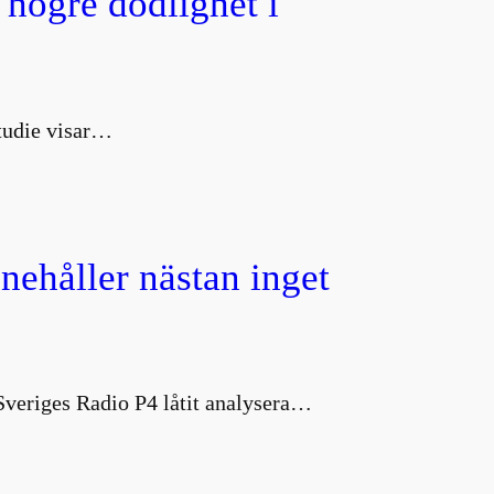
 högre dödlighet i
studie visar…
nnehåller nästan inget
 Sveriges Radio P4 låtit analysera…