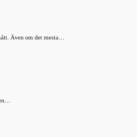
a mått. Även om det mesta…
m en…