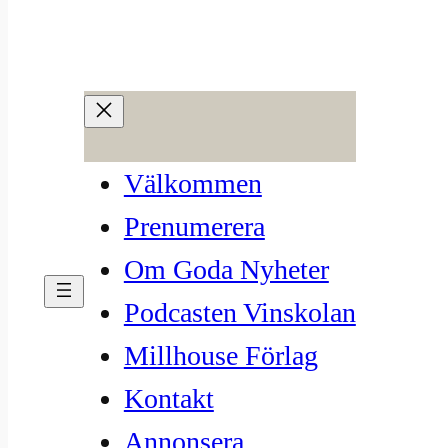
Hoppa
till
96. Pfalz som vinregion
innehåll
feb 20, 2025
—
Millhouse
av
Välkommen
i
Vinregion
, 
Vinskolan
Prenumerera
Om Goda Nyheter
Podcasten Vinskolan
Millhouse Förlag
Kontakt
Annonsera