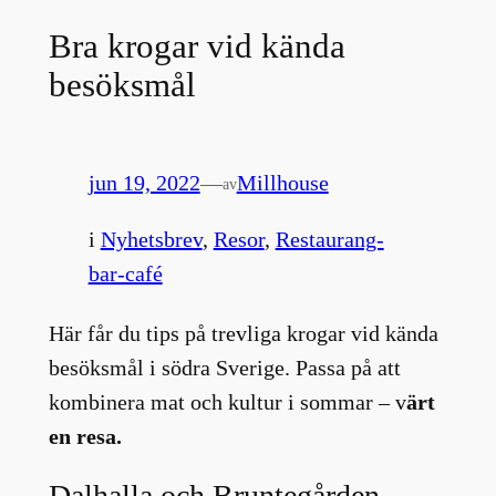
Bra krogar vid kända
besöksmål
jun 19, 2022
—
Millhouse
av
i
Nyhetsbrev
, 
Resor
, 
Restaurang-
bar-café
Här får du tips på trevliga krogar vid kända
besöksmål i södra Sverige. Passa på att
kombinera mat och kultur i sommar – v
ärt
en resa.
Dalhalla och Bruntegården