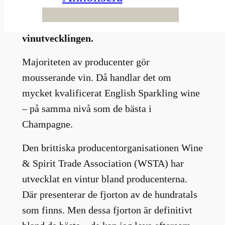
vingårdar många strån vassare. Jag
upplever att de ligger tjugo år före oss i
vinutvecklingen.
Majoriteten av producenter gör
mousserande vin. Då handlar det om
mycket kvalificerat English Sparkling wine
– på samma nivå som de bästa i
Champagne.
Den brittiska producentorganisationen Wine
& Spirit Trade Association (WSTA) har
utvecklat en vintur bland producenterna.
Där presenterar de fjorton av de hundratals
som finns. Men dessa fjorton är definitivt