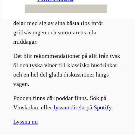
Podcast gästas Mikael och Carl Johan av
kulturpersonligheten Edward Blom, som
delar med sig av sina bästa tips inför
grillsäsongen och sommarens alla
middagar.
Det blir rekommendationer på allt från tysk
öl och tyska viner till klassiska husdrinkar –
och en hel del glada diskussioner längs
vägen.
Podden finns där poddar finns. Sök på
Vinskolan, eller
lyssna direkt på Spotify
.
Lyssna nu