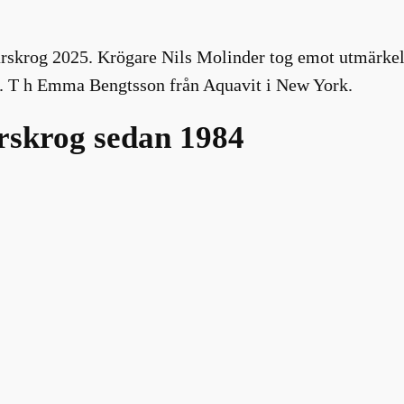
ärskrog 2025. Krögare Nils Molinder tog emot utmärke
p. T h Emma Bengtsson från Aquavit i New York.
rskrog sedan 1984