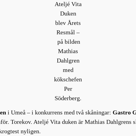
Ateljé Vita
Duken
blev Årets
Resmål –
på bilden
Mathias
Dahlgren
med
kökschefen
Per
Söderberg.
ken
i Umeå – i konkurrens med två skåningar:
Gastro 
för. Torekov. Ateljé Vita duken är Mathias Dahlgrens s
rogtest nyligen.