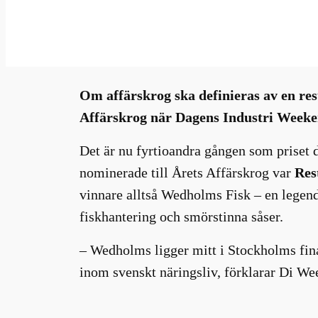
jan 27, 2026
—
Millhouse
i
av
Om affärskrog ska definieras av en res
Affärskrog när Dagens Industri Weeke
Det är nu fyrtioandra gången som priset 
nominerade till Årets Affärskrog var
Res
vinnare alltså Wedholms Fisk – en legend
fiskhantering och smörstinna såser.
– Wedholms ligger mitt i Stockholms fina
inom svenskt näringsliv, förklarar Di W