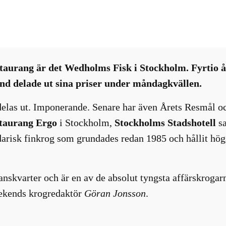
Nyhetsbrev
, 
Restaurang-bar-café
, 
Tävlingar
taurang är det Wedholms Fisk i Stockholm. Fyrtio år
nd delade ut sina priser under måndagkvällen.
delas ut. Imponerande. Senare har även Årets Resmål o
taurang Ergo
i Stockholm,
Stockholms Stadshotell
s
arisk finkrog som grundades redan 1985 och hållit hög
nskvarter och är en av de absolut tyngsta affärskrogarn
eekends krogredaktör
Göran Jonsson
.