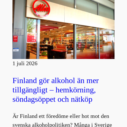
1 juli 2026
Finland gör alkohol än mer
tillgängligt – hemkörning,
söndagsöppet och nätköp
Är Finland ett föredöme eller hot mot den
svenska alkoholpolitiken? Många i Sverige