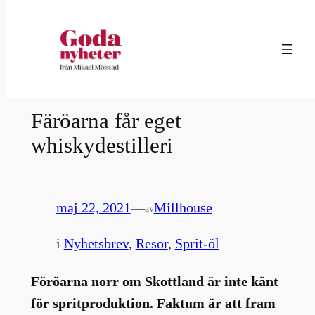
Hoppa
till
innehåll
Färöarna får eget
whiskydestilleri
maj 22, 2021
—
Millhouse
av
i
Nyhetsbrev
, 
Resor
, 
Sprit-öl
Föröarna norr om Skottland är inte känt
för spritproduktion. Faktum är att fram