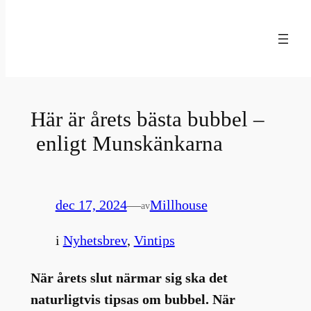
Hoppa
till
innehåll
Här är årets bästa bubbel –
enligt Munskänkarna
dec 17, 2024
—
Millhouse
av
i
Nyhetsbrev
, 
Vintips
När årets slut närmar sig ska det
naturligtvis tipsas om bubbel. När