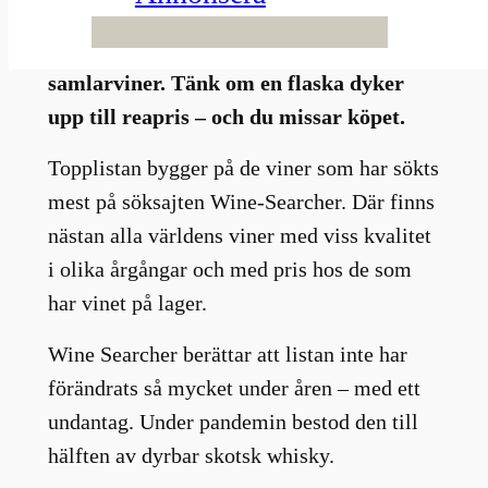
gäller. För alla andra är det bra att ha
koll på vilka som är världens populäraste
samlarviner. Tänk om en flaska dyker
upp till reapris – och du missar köpet.
Topplistan bygger på de viner som har sökts
mest på söksajten Wine-Searcher. Där finns
nästan alla världens viner med viss kvalitet
i olika årgångar och med pris hos de som
har vinet på lager.
Wine Searcher berättar att listan inte har
förändrats så mycket under åren – med ett
undantag. Under pandemin bestod den till
hälften av dyrbar skotsk whisky.