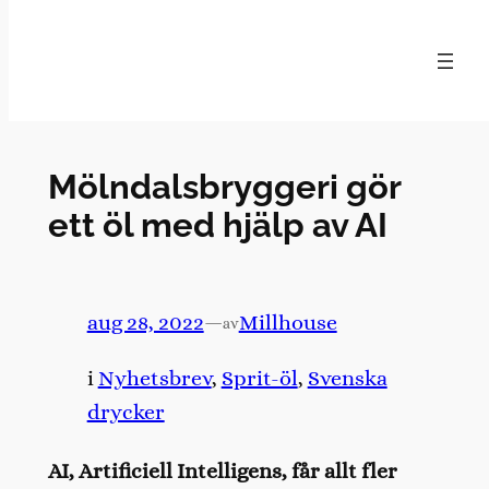
Hoppa
till
innehåll
Mölndalsbryggeri gör
ett öl med hjälp av AI
aug 28, 2022
—
Millhouse
av
i
Nyhetsbrev
, 
Sprit-öl
, 
Svenska
drycker
AI, Artificiell Intelligens, får allt fler