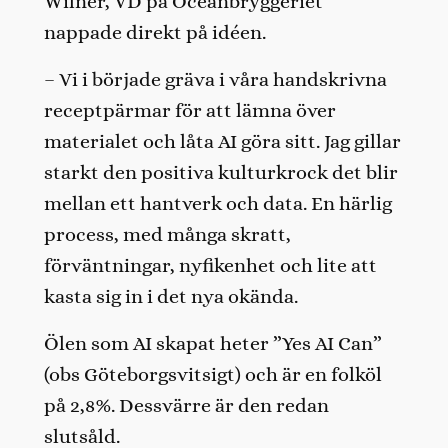
Wilner, VD på Oceanbryggeriet
nappade direkt på idéen.
– Vi i började gräva i våra handskrivna
receptpärmar för att lämna över
materialet och låta AI göra sitt. Jag gillar
starkt den positiva kulturkrock det blir
mellan ett hantverk och data. En härlig
process, med många skratt,
förväntningar, nyfikenhet och lite att
kasta sig in i det nya okända.
Ölen som AI skapat heter ”Yes AI Can”
(obs Göteborgsvitsigt) och är en folköl
på 2,8%. Dessvärre är den redan
slutsåld.