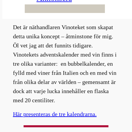
Här blir man istället belönad med en
liten provflaska av vin varje dag.
Det är näthandlaren Vinoteket som skapat
detta unika koncept – åtminstone för mig.
Öl vet jag att det funnits tidigare.
Vinotekets adventskalender med vin finns i
tre olika varianter: en bubbelkalender, en
fylld med viner från Italien och en med vin
från olika delar av världen – gemensamt är
dock att varje lucka innehåller en flaska
med 20 centiliter.
Här presenteras de tre kalendrarna.