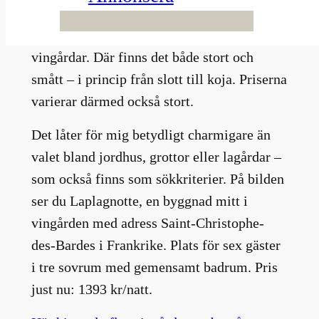
allt fler på Air b’n’b. Lagom till sommaren
lanserar de möjligheten att söka även på
vingårdar. Där finns det både stort och
smått – i princip från slott till koja. Priserna
varierar därmed också stort.
Det låter för mig betydligt charmigare än
valet bland jordhus, grottor eller lagårdar –
som också finns som sökkriterier. På bilden
ser du Laplagnotte, en byggnad mitt i
vingården med adress Saint-Christophe-
des-Bardes i Frankrike. Plats för sex gäster
i tre sovrum med gemensamt badrum. Pris
just nu: 1393 kr/natt.