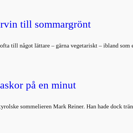
vin till sommargrönt
i ofta till något lättare – gärna vegetariskt – ibland so
laskor på en minut
ydtyrolske sommelieren Mark Reiner. Han hade dock trä