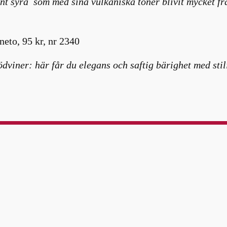
ant syra som med sina vulkaniska toner blivit mycket fr
neto, 95 kr, nr 2340
dviner: här får du elegans och saftig bärighet med stili