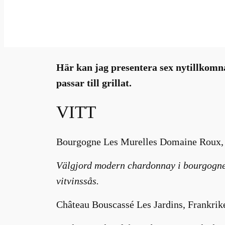
maj 21, 2021
—
Millhouse
av
Här kan jag presentera sex nytillkomna
passar till grillat.
VITT
Bourgogne Les Murelles Domaine Roux, F
Välgjord modern chardonnay i bourgogneta
vitvinssås.
Château Bouscassé Les Jardins, Frankrike