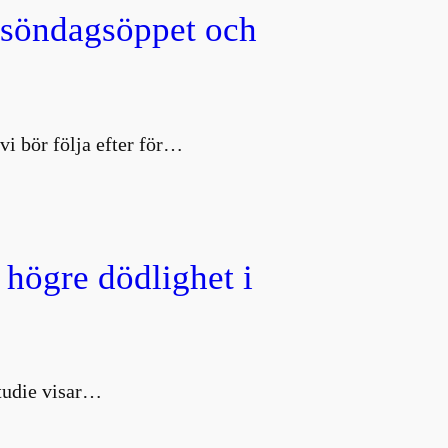
, söndagsöppet och
vi bör följa efter för…
 högre dödlighet i
studie visar…