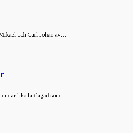
s Mikael och Carl Johan av…
r
d som är lika lättlagad som…