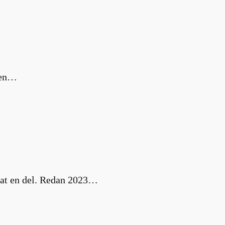
m en…
nat en del. Redan 2023…