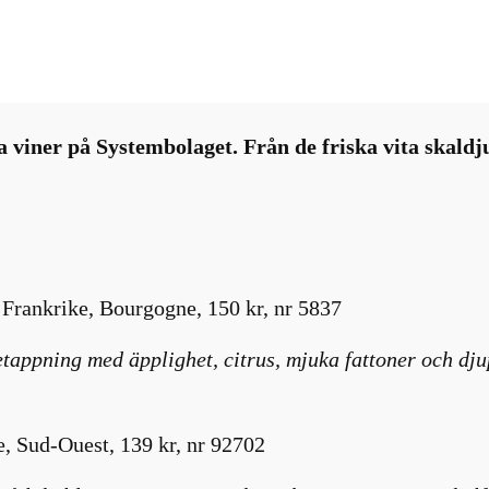
i
Nyhetsbrev
, 
Vintips
 viner på Systembolaget. Från de friska vita skaldju
rankrike, Bourgogne, 150 kr, nr 5837
ppning med äpplighet, citrus, mjuka fattoner och djup 
, Sud-Ouest, 139 kr, nr 92702