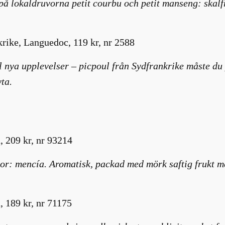
 lokaldruvorna petit courbu och petit manseng: skalfru
krike, Languedoc, 119 kr, nr 2588
nya upplevelser – picpoul från Sydfrankrike måste du p
yta.
 209 kr, nr 93214
vor: mencía. Aromatisk, packad med mörk saftig frukt m
, 189 kr, nr 71175