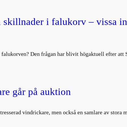
 skillnader i falukorv – vissa i
 falukorven? Den frågan har blivit högaktuell efter att
are går på auktion
intresserad vindrickare, men också en samlare av stor