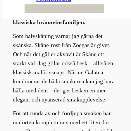
lanseras Skåne Besk på Systembolagets
fasta sortiment. Ett nytt tillskott i den
klassiska brännvinsfamiljen.
Som halvskåning värnar jag gärna det
skånska. Skåne-rost från Zoegas är givet.
Och när det gäller akvavit är Skåne ett
starkt val. Jag gillar också besk – alltså en
klassisk malörtssnaps. När nu Galatea
kombinerar de båda smakerna kan jag bara
hålla med dem – det ger besken en mer
elegant och nyanserad smakupplevelse.
För att runda av och fördjupa smaken har
malörten kompletterats med ett liten dos