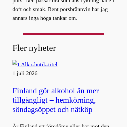
pors. Den passar bra som anstrykning både i
doft och smak. Rent porsbrännvin har jag
annars inga höga tankar om.
Fler nyheter
1 juli 2026
Finland gör alkohol än mer
tillgängligt – hemkörning,
söndagsöppet och nätköp
Är Finland ett föredöme eller hot mot den