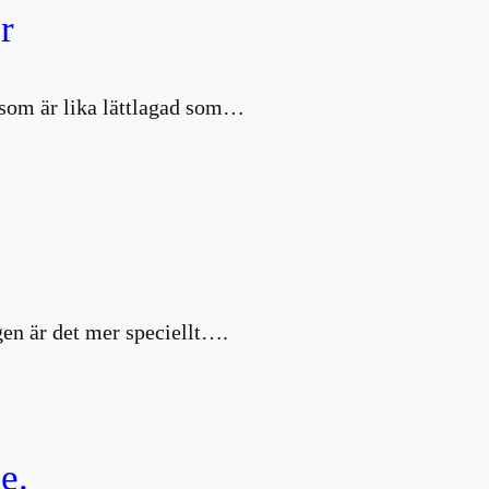
r
d som är lika lättlagad som…
en är det mer speciellt….
e.