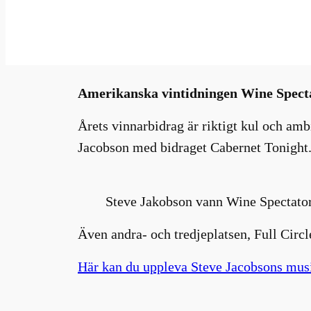
okt 11, 2022
—
Millhouse
i
av
Amerikanska vintidningen Wine Spectato
Årets vinnarbidrag är riktigt kul och amb
Jacobson med bidraget Cabernet Tonight
Steve Jakobson vann Wine Spectator
Även andra- och tredjeplatsen, Full Circ
Här kan du uppleva Steve Jacobsons mus