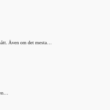
a mått. Även om det mesta…
m en…