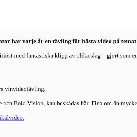
Intressanta nyheter
, 
Nyhetsbrev
, 
Tävlingar
, 
Vinvärlden
r har varje år en tävling för bästa video på temat 
itiöst med fantastiska klipp av olika slag – gjort som 
.
s vinvideotävling.
le och Bold Vision, kan beskådas här. Fina om än mycket
ikalvideo.