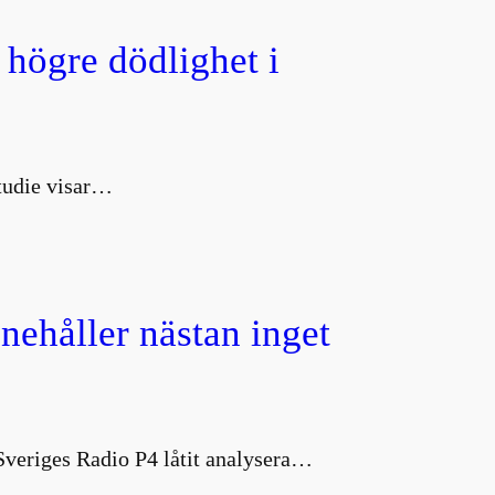
 högre dödlighet i
studie visar…
nnehåller nästan inget
 Sveriges Radio P4 låtit analysera…