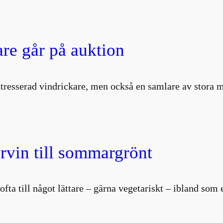
are går på auktion
intresserad vindrickare, men också en samlare av stor
vin till sommargrönt
i ofta till något lättare – gärna vegetariskt – ibland so