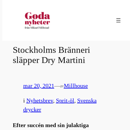
Hoppa
till
innehåll
Stockholms Bränneri
släpper Dry Martini
mar 20, 2021
—
Millhouse
av
i
Nyhetsbrev
, 
Sprit-öl
, 
Svenska
drycker
Efter succén med sin julaktiga