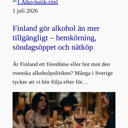
1 juli 2026
Finland gör alkohol än mer
tillgängligt – hemkörning,
söndagsöppet och nätköp
Är Finland ett föredöme eller hot mot den
svenska alkoholpolitiken? Många i Sverige
tycker att vi bör följa efter för…