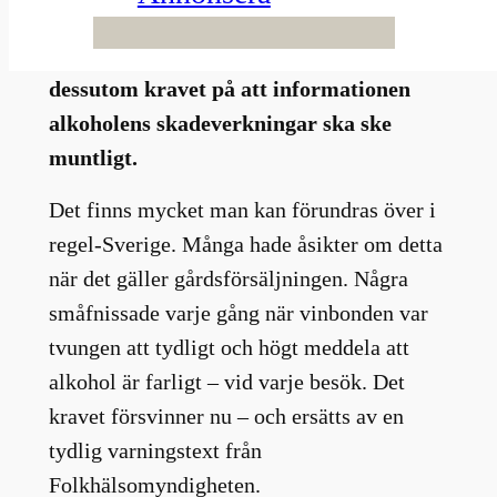
kring gårdsförsäljningen förra året – lite
för bra, menar några. I år försvinner
dessutom kravet på att informationen
alkoholens skadeverkningar ska ske
muntligt.
Det finns mycket man kan förundras över i
regel-Sverige. Många hade åsikter om detta
när det gäller gårdsförsäljningen. Några
småfnissade varje gång när vinbonden var
tvungen att tydligt och högt meddela att
alkohol är farligt – vid varje besök. Det
kravet försvinner nu – och ersätts av en
tydlig varningstext från
Folkhälsomyndigheten.