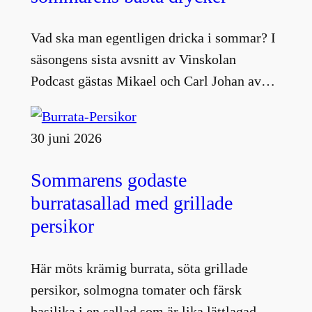
Vad ska man egentligen dricka i sommar? I
säsongens sista avsnitt av Vinskolan
Podcast gästas Mikael och Carl Johan av…
30 juni 2026
Sommarens godaste
burratasallad med grillade
persikor
Här möts krämig burrata, söta grillade
persikor, solmogna tomater och färsk
basilika i en sallad som är lika lättlagad