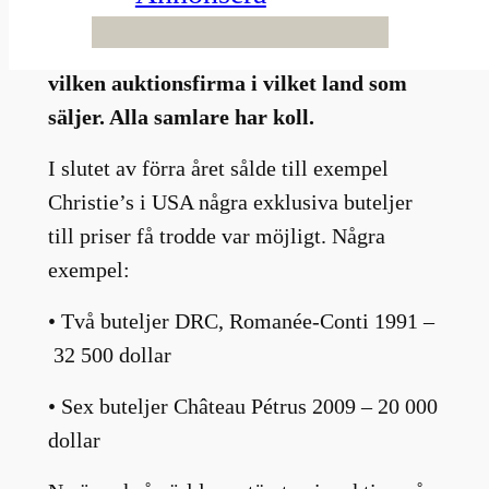
knappast – alla de förnämsta vinerna har
idag en internationell marknad. Oavsett
vilken auktionsfirma i vilket land som
säljer. Alla samlare har koll.
I slutet av förra året sålde till exempel
Christie’s i USA några exklusiva buteljer
till priser få trodde var möjligt. Några
exempel:
• Två buteljer DRC, Romanée-Conti 1991 –
32 500 dollar
• Sex buteljer Château Pétrus 2009 – 20 000
dollar