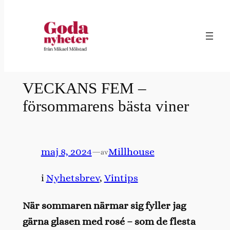
Hoppa
till
innehåll
VECKANS FEM –
försommarens bästa viner
maj 8, 2024
—
Millhouse
av
i
Nyhetsbrev
, 
Vintips
När sommaren närmar sig fyller jag
gärna glasen med rosé – som de flesta