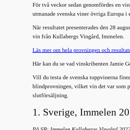
För två veckor sedan genomfördes en vin
utmanade svenska viner övriga Europa i e
När resultatet presenterades den 28 augus
vin från Kullabergs Vingård, Immelen.
Läs mer om hela provningen och resultate
Här kan du se vad vinskribenten Jamie G
Vill du testa de svenska toppvinerna fin
blindprovningen, vilket vin det var som 
slutförsäljning.
1. Sverige, Immelen 20
På SB: Immelen Kullabergs Vingård 2022,