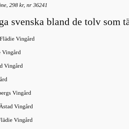
ne, 298 kr, nr 36241
iga svenska bland de tolv som t
 Flädie Vingård
e Vingård
d Vingård
ård
bergs Vingård
 Ästad Vingård
Flädie Vingård