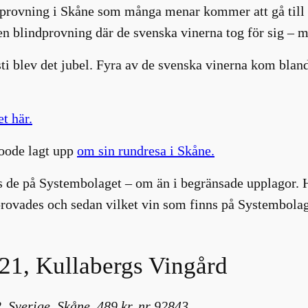
provning i Skåne som många menar kommer att gå till 
n blindprovning där de svenska vinerna tog för sig – 
ti blev det jubel. Fyra av de svenska vinerna kom bland
t här.
oode lagt upp
om sin rundresa i Skåne.
ns de på Systembolaget – om än i begränsade upplagor. 
provades och sedan vilket vin som finns på Systembolag
21, Kullabergs Vingård
 Sverige, Skåne, 489 kr, nr 92843