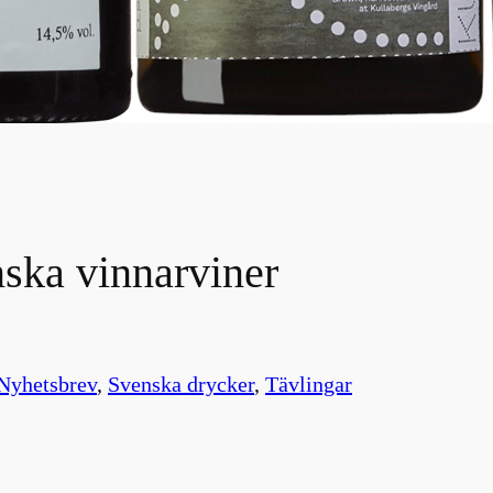
ska vinnarviner
Nyhetsbrev
, 
Svenska drycker
, 
Tävlingar