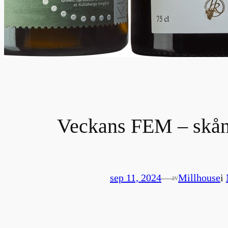
Veckans FEM – skån
sep 11, 2024
—
Millhouse
i
av