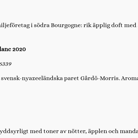
ljeföretag i södra Bourgogne: rik äpplig doft med 
lanc 2020
6339
svensk-nyazeeländska paret Gårdö-Morris. Aromati
ryddsyrligt med toner av nötter, äpplen och manda