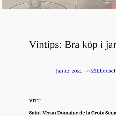
Vintips: Bra köp i ja
jan 12, 2021
—
Millhouse
av
VITT
Saint-Véran Domaine de la Croix Senai