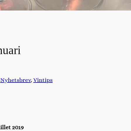
nuari
i
Nyhetsbrev
, 
Vintips
llet 2019