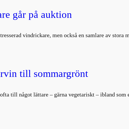
are går på auktion
intresserad vindrickare, men också en samlare av stor
vin till sommargrönt
i ofta till något lättare – gärna vegetariskt – ibland so