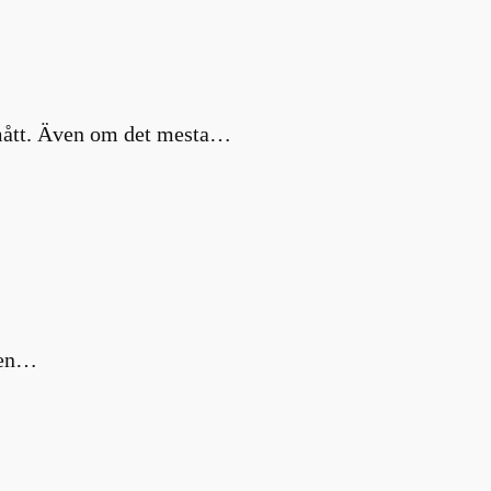
a mått. Även om det mesta…
m en…