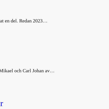
nat en del. Redan 2023…
s Mikael och Carl Johan av…
r