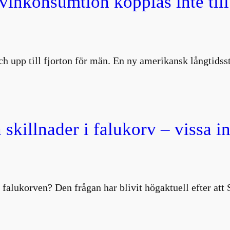
 vinkonsumtion kopplas inte till
 och upp till fjorton för män. En ny amerikansk långtids
 skillnader i falukorv – vissa i
 falukorven? Den frågan har blivit högaktuell efter att