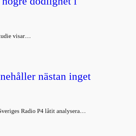
 högre dödlighet i
studie visar…
nnehåller nästan inget
 Sveriges Radio P4 låtit analysera…