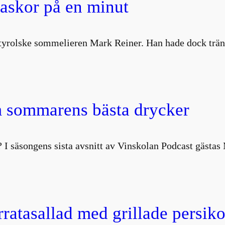
laskor på en minut
ydtyrolske sommelieren Mark Reiner. Han hade dock trä
 sommarens bästa drycker
 I säsongens sista avsnitt av Vinskolan Podcast gästa
atasallad med grillade persiko