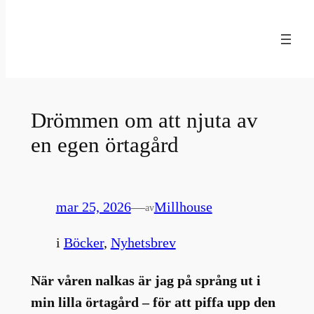
Hoppa
till
innehåll
Drömmen om att njuta av
en egen örtagård
mar 25, 2026
—
Millhouse
av
i
Böcker
, 
Nyhetsbrev
När våren nalkas är jag på språng ut i
min lilla örtagård – för att piffa upp den