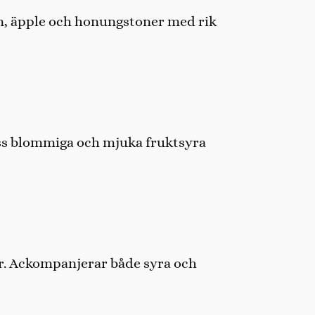
äron, äpple och honungstoner med rik
ess blommiga och mjuka fruktsyra
or. Ackompanjerar både syra och