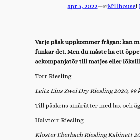
apr 5, 2022
—
Millhouse
i
av
Varje påsk uppkommer frågan: kan man d
funkar det. Men du måste ha ett öpp
ackompanjatör till matjes eller löksi
Torr Riesling
Leitz Eins Zwei Dry Riesling 2020, 99 
Till påskens smårätter med lax och ägg 
Halvtorr Riesling
Kloster Eberbach Riesling Kabinett 20