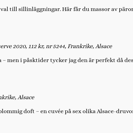
a val till sillinläggningar. Här får du massor av p
e 2020, 112 kr, nr 5244, Frankrike, Alsace
 – men i påsktider tycker jag den är perfekt då d
nkrike, Alsace
t-blommig doft – en cuvée på sex olika Alsace-druv