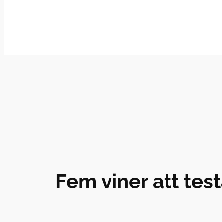
Hoppa
till
innehåll
Fem viner att testa