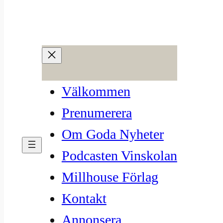
Hoppa
till
innehåll
Legendariske vinsamlaren
Välkommen
och miljardären Bill Koch
Prenumerera
säljer sin vinkällare
Om Goda Nyheter
Podcasten Vinskolan
jun 4, 2025
—
Millhouse
av
Millhouse Förlag
i
Intressanta nyheter
, 
Nyhetsbrev
, 
Kontakt
Vinvärlden
Annonsera