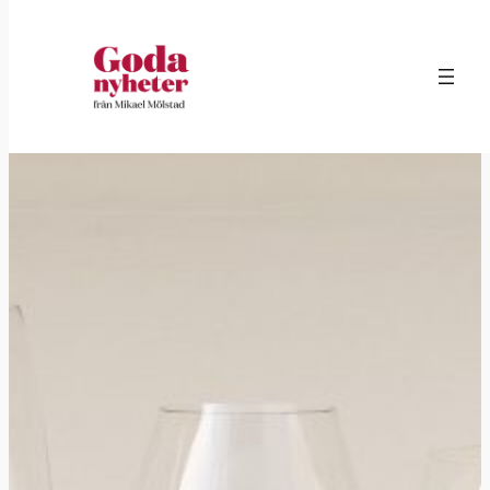
Hoppa
till
innehåll