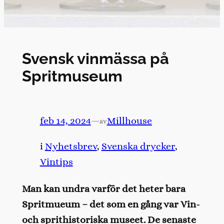
Svensk vinmässa på
Spritmuseum
feb 14, 2024
—
Millhouse
av
i
Nyhetsbrev
, 
Svenska drycker
, 
Vintips
Man kan undra varför det heter bara
Spritmueum – det som en gång var Vin-
och sprithistoriska museet. De senaste