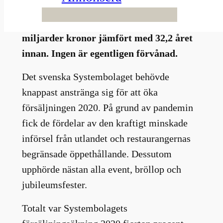
Systembolaget – åtminstone vad gäller
försäljning. Totalt sålde de varor för 36,7
miljarder kronor jämfört med 32,2 året
innan. Ingen är egentligen förvånad.
Det svenska Systembolaget behövde
knappast anstränga sig för att öka
försäljningen 2020. På grund av pandemin
fick de fördelar av den kraftigt minskade
införsel från utlandet och restaurangernas
begränsade öppethållande. Dessutom
upphörde nästan alla event, bröllop och
jubileumsfester.
Totalt var Systembolagets