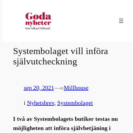
Hoppa
till
innehåll
Systembolaget vill införa
självutcheckning
sep 20, 2021
—
Millhouse
av
i
Nyhetsbrev
, 
Systembolaget
I två av Systembolagets butiker testas nu
möjligheten att införa självbetjäning i