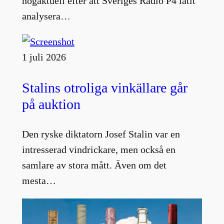
högaktuell efter att Sveriges Radio P4 låtit
analysera…
1 juli 2026
Stalins otroliga vinkällare går
på auktion
Den ryske diktatorn Josef Stalin var en
intresserad vindrickare, men också en
samlare av stora mått. Även om det
mesta…