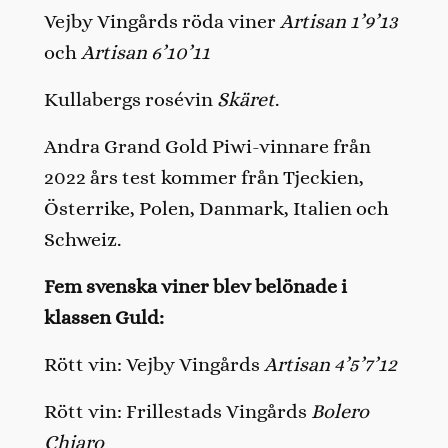
Vejby Vingårds röda viner
Artisan 1’9’13
och
Artisan 6’10’11
Kullabergs rosévin
Skäret
.
Andra Grand Gold Piwi-vinnare från
2022 års test kommer från Tjeckien,
Österrike, Polen, Danmark, Italien och
Schweiz.
Fem svenska viner blev belönade i
klassen Guld:
Rött vin: Vejby Vingårds
Artisan 4’5’7’12
Rött vin: Frillestads Vingårds
Bolero
Chiaro