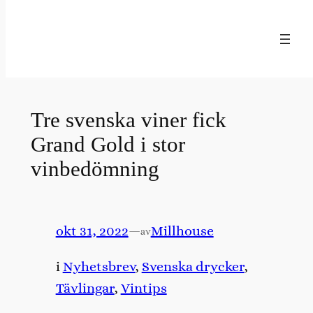
Hoppa
till
innehåll
Tre svenska viner fick
Grand Gold i stor
vinbedömning
okt 31, 2022
—
Millhouse
av
i
Nyhetsbrev
, 
Svenska drycker
, 
Tävlingar
, 
Vintips