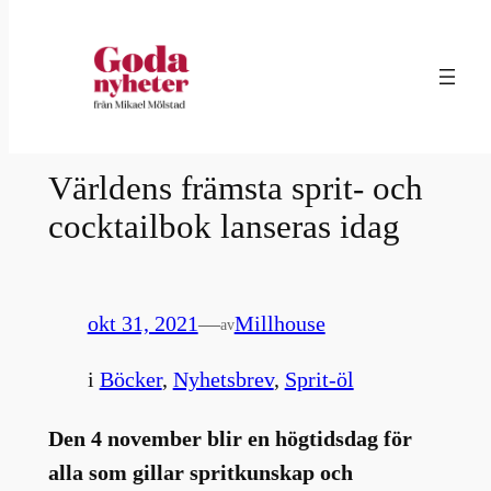
Hoppa
till
innehåll
Världens främsta sprit- och
cocktailbok lanseras idag
okt 31, 2021
—
Millhouse
av
i
Böcker
, 
Nyhetsbrev
, 
Sprit-öl
Den 4 november blir en högtidsdag för
alla som gillar spritkunskap och