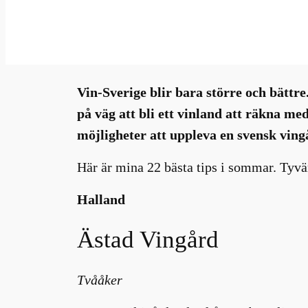
jul 5, 2023
—
Millhouse
i
N
av
Vin-Sverige blir bara större och bättr
på väg att bli ett vinland att räkna m
möjligheter att uppleva en svensk ving
Här är mina 22 bästa tips i sommar. Tyvä
Halland
Ästad Vingård
Tvååker