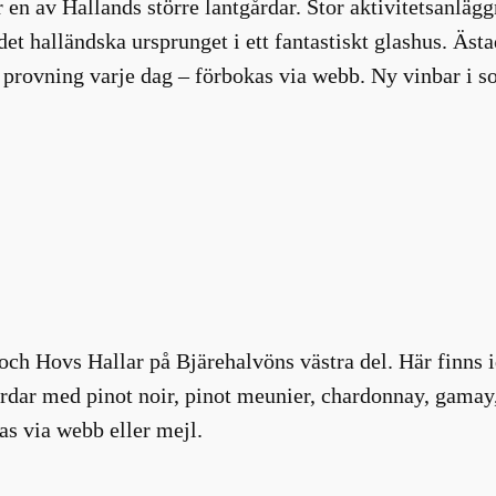
ger en av Hallands större lantgårdar. Stor aktivitetsan
t halländska ursprunget i ett fantastiskt glashus. Äst
provning varje dag – förbokas via webb. Ny vinbar i 
ch Hovs Hallar på Bjärehalvöns västra del. Här finns i
gårdar med pinot noir, pinot meunier, chardonnay, gamay
s via webb eller mejl.