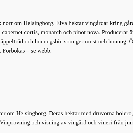
 norr om Helsingborg. Elva hektar vingårdar kring gård
s, cabernet cortis, monarch och pinot nova. Producerar 
m äppelträd och honungsbin som ger must och honung. 
. Förbokas – se webb.
ster om Helsingborg. Deras hektar med druvorna bolero, 
n. Vinprovning och visning av vingård och vineri från ju