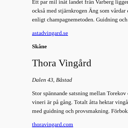
Ett par mil inåt landet från Varberg lig
också med stjärnkrogen Äng som vårdar de
enligt champagnemetoden. Guidning och 
astadvingard.se
Skåne
Thora Vingård
Dalen 43, Båstad
Stor spännande satsning mellan Torekov o
vineri är på gång. Totalt åtta hektar vin
med guidning och provsmakning. Förboka
thoravingard.com