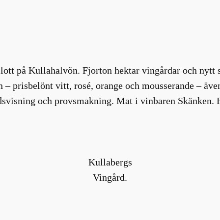
ott på Kullahalvön. Fjorton hektar vingårdar och nytt s
in – prisbelönt vitt, rosé, orange och mousserande – äve
rdsvisning och provsmakning. Mat i vinbaren Skänken. F
Kullabergs
Vingård.