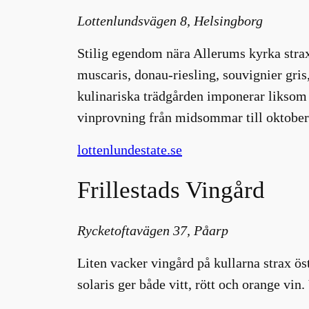
Lottenlundsvägen 8, Helsingborg
Stilig egendom nära Allerums kyrka strax
muscaris, donau-riesling, souvignier gri
kulinariska trädgården imponerar likso
vinprovning från midsommar till oktober
lottenlundestate.se
Frillestads Vingård
Rycketoftavägen 37, Påarp
Liten vacker vingård på kullarna strax ö
solaris ger både vitt, rött och orange vi