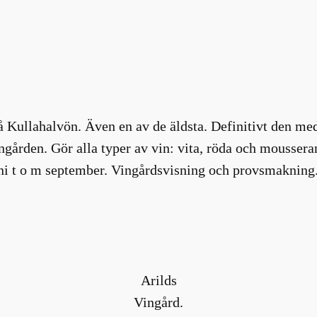
 Kullahalvön. Även en av de äldsta. Definitivt den med 
ngården. Gör alla typer av vin: vita, röda och moussera
uni t o m september. Vingårdsvisning och provsmakning.
Arilds
Vingård.