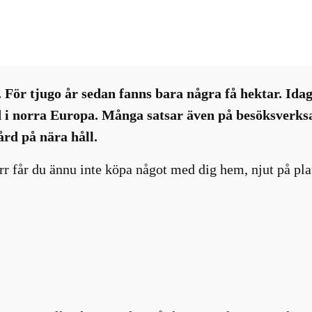
yhetsbrev
, 
Resor
, 
Svenska drycker
e. För tjugo år sedan fanns bara några få hektar. Id
ed i norra Europa. Många satsar även på besöksverks
ård på nära håll.
rr får du ännu inte köpa något med dig hem, njut på pl