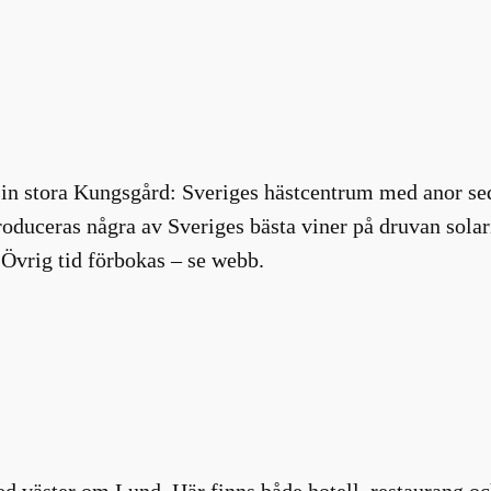
sin stora Kungsgård: Sveriges hästcentrum med anor se
oduceras några av Sveriges bästa viner på druvan solar
 Övrig tid förbokas – se webb.
red väster om Lund. Här finns både hotell, restaurang o